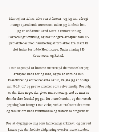
Min vej hertil har ikke været lineær, og jeg har afsøgt
mange spændende interesser inden jeg landede her.
Jeg er uddannet Cand.Merc. i Innovation og
Forretningsudvikling, og har tidligere arbejdet som IT-
projektleder med håndtering af projekter fra start til
slut inden for både Healthcare, Undervisning i E-
Commerce, og Retail.
I min søgen på at komme tættere på de mennesker jeg
arbejder både for og med, og på at udfolde min
kreativitet og entreprenante natur, valgte jeg at opsige
mit '8-16 job' og prøve kræfter som selvstændig. For mig
er der ikke noget der giver mere mening, end at mærke
den direkte forskel jeg gør for mine kunder, og den værdi
jeg idag kan bringe i mit virke, ved at realisere drømme
og tanker om både funktionelle og æstetiske omgivelser.
For at dygtiggøre mig som indretningsarkitekt, og derved
kunne yde den bedste rådgivning overfor mine kunder,
har jeg uddannet mig hos The Interior Design Institute,