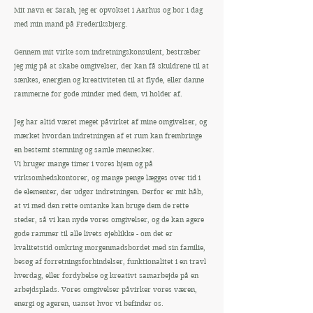
Mit navn er Sarah, jeg er opvokset i Aarhus og bor i dag
med min mand på Frederiksbjerg.
Gennem mit virke som indretningskonsulent, bestræber
jeg mig på at skabe omgivelser, der kan få skuldrene til at
sænkes, energien og kreativiteten til at flyde, eller danne
rammerne for gode minder med dem, vi holder af.
Jeg har altid været meget påvirket af mine omgivelser, og
mærket hvordan indretningen af et rum kan frembringe
en bestemt stemning og samle mennesker.
Vi bruger mange timer i vores hjem og på
virksomhedskontorer, og mange penge lægges over tid i
de elementer, der udgør indretningen. Derfor er mit håb,
at vi med den rette omtanke kan bruge dem de rette
steder, så vi kan nyde vores omgivelser, og de kan agere
gode rammer til alle livets øjeblikke - om det er
kvalitetstid omkring morgenmadsbordet med sin familie,
besøg af forretningsforbindelser, funktionalitet i en travl
hverdag, eller fordybelse og kreativt samarbejde på en
arbejdsplads. Vores omgivelser påvirker vores væren,
energi og ageren, uanset hvor vi befinder os.