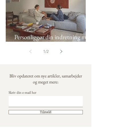
Personliggør din indretning med
kunst til væggen
1
/
2
Bliv opdateret om nye artikler, samarbejder
og meget mere:
Skriv din e-mail her
Tilmeld