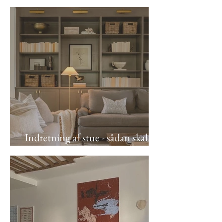
skaber du dit personlige helle
Indretning af stue - sådan skaber
du et hyggeligt leverum